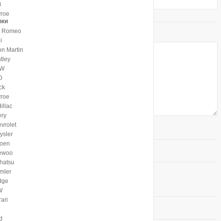
З
гое
рки
a Romeo
i
on Martin
tley
W
D
ck
гое
illac
ry
>
vrolet
ysler
roen
ewoo
hatsu
mler
ртный загрузчик
|
Мультизагрузчик
dge
W
rari
d