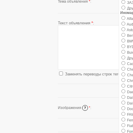
Тема объявления
*
:
ЗА
Дру
Инома
Alf
Текст объявления
*
:
Aud
Ast
Ben
BM
BY
Bui
Дру
Cad
Che
Заменять переводы строк тегом
<BR
Che
Chr
Cit
Da
Dai
Dai
Станда
Изображения
*
:
?
Do
FA
Fer
Fiat
For