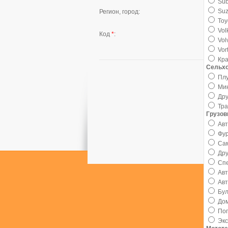
Sub
Suz
Регион, город:
Toy
Vol
Код
*
:
Vol
Vor
Кр
Сельхо
Плу
Ми
Дру
Тр
Грузо
Ав
Фу
Са
Дру
Сп
Ав
Ав
Бу
Дом
Пог
Эк