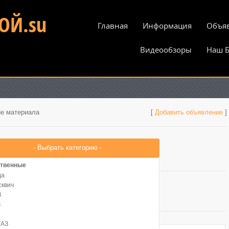
ОЙ.su
Главная
Информация
Объя
Видеообзоры
Наш Б
е материала
[
Добавить объявление
]
ственные
да
сквич
З
З
ГАЗ