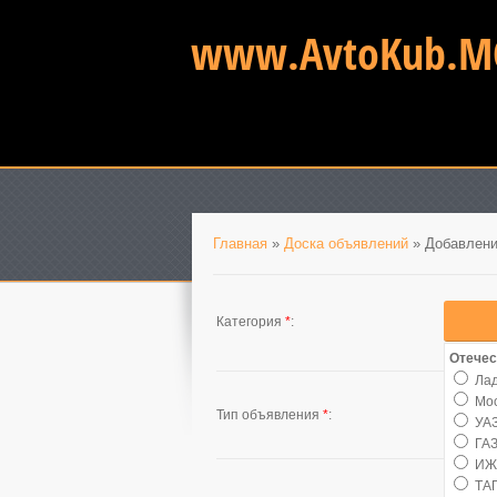
www.AvtoKub.М
Главная
»
Доска объявлений
» Добавлени
Категория
*
:
Отече
Ла
Мо
Тип объявления
*
:
УА
ГА
ИЖ
ТА