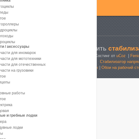
хника
тоциклы
педы
гое
тороллеры
адроциклы
егоходы
дроциклы
ти / аксессуары
купить
стабилиз
части для иномарок
Хостинг от
uCoz
|
Feni
части для мототехники
Стабилизатор напря
части для отечественных
справочник
|
Обои на рабочий ст
части на грузовики
гое
ицепы
зовные работы
гое
ктрика
довая
ые и гребные лодки
тера
дувные лодки
ты