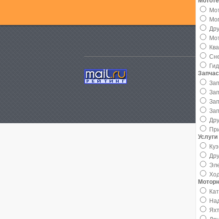
Мототе
Мо
Мо
Дру
Мо
Кв
Сн
Ги
Запчас
Зап
Зап
Зап
Зап
Дру
Пр
Услуги
Ку
Дру
Эле
Хо
Моторн
Ка
На
Ях