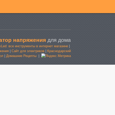
атор напряжения
для дома
xLed: все инструменты в интернет магазине
|
жения
|
Сайт для электриков
|
Краснодарский
ол
|
Домашние Рецепты
|