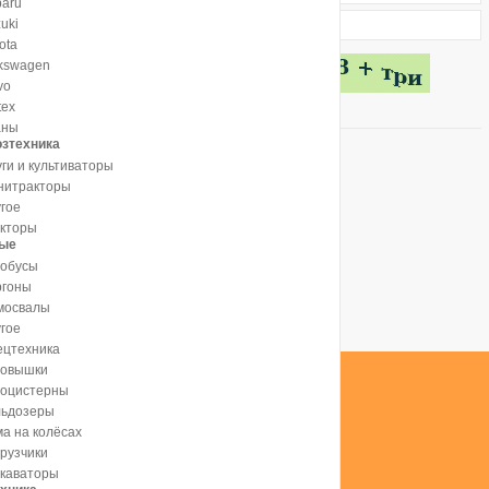
aru
uki
ota
kswagen
vo
tex
аны
зтехника
ги и культиваторы
нитракторы
гое
акторы
вые
тобусы
ргоны
мосвалы
гое
ецтехника
товышки
тоцистерны
льдозеры
а на колёсах
рузчики
скаваторы