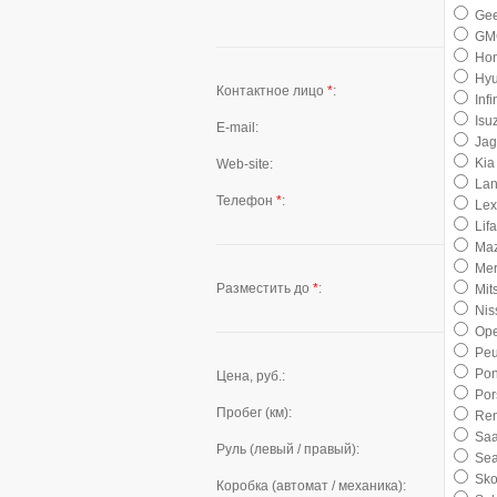
Gee
GM
Ho
Hyu
Контактное лицо
*
:
Infin
Isu
E-mail:
Jag
Kia
Web-site:
Lan
Телефон
*
:
Lex
Lif
Ma
Mer
-
Разместить до
*
:
Mit
Nis
Ope
Peu
Pon
Цена, руб.:
Por
Пробег (км):
Ren
Sa
Руль (левый / правый):
Sea
Sk
Коробка (автомат / механика):