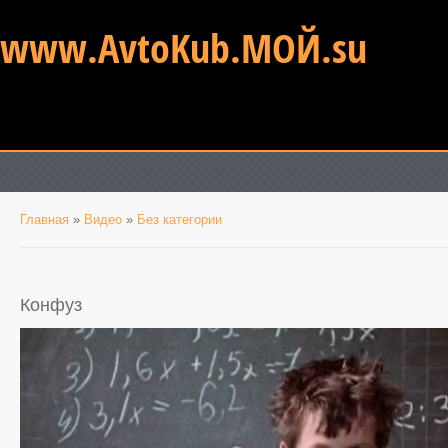
www.AvtoKub.МОЙ.su
Главная
»
Видео
»
Без категории
Конфуз