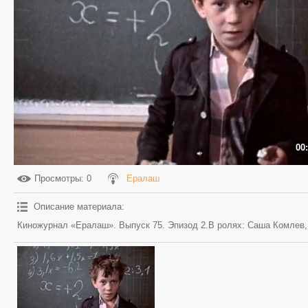
00
Просмотры
: 0
Ералаш
Описание материала
:
Киножурнал «Ералаш». Выпуск 75. Эпизод 2.В ролях: Саша Комлев,