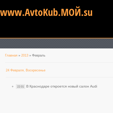
www.AvtoKub.МОЙ.su
Главная
»
2013
»
Февраль
24 Февраля, Воскресенье
В Краснодаре откроется новый салон Audi
22:01